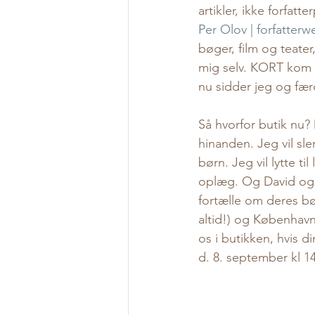
artikler, ikke forfatt
Per Olov | forfatterw
bøger, film og teat
mig selv. KORT kom  i
nu sidder jeg og fæ
Så hvorfor butik nu? 
hinanden. Jeg vil sle
børn. Jeg vil lytte ti
oplæg. Og David og je
fortælle om deres bøg
altid!) og Københav
os i butikken, hvis d
d. 8. september kl 1