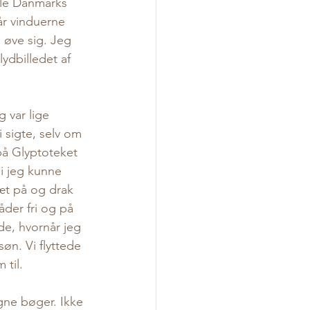
mle Danmarks 
r vinduerne 
 øve sig. Jeg 
ydbilledet af 
 var lige 
 sigte, selv om 
på Glyptoteket 
i jeg kunne 
t på og drak 
der fri og på 
de, hvornår jeg 
n. Vi flyttede 
 til. 
gne bøger. Ikke 