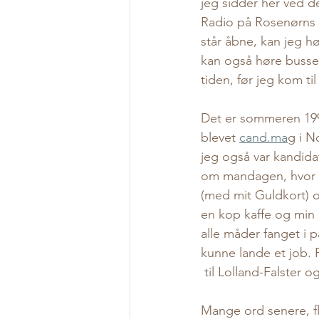
jeg sidder her ved d
Radio på Rosenørns 
står åbne, kan jeg hø
kan også høre busser
tiden, før jeg kom til
Det er sommeren 1999
blevet 
cand.ma
g i N
jeg også var kandid
om mandagen, hvor de
(med mit Guldkort) 
en kop kaffe og min 
alle måder fanget i 
kunne lande et job. 
 til Lolland-Falster o
Mange ord senere, fl