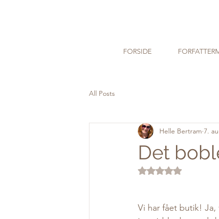
FORSIDE
FORFATTER
All Posts
Helle Bertram
7. a
Det boble
Bedømt til NaN ud a
Vi har fået butik! Ja