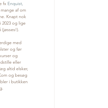
e fx 
Enquist, 
t mange af om 
me. Knapt nok 
i 2023 og lige 
(jøsses!). 
 færdige med 
lster og før 
 kurser og 
tille eller 
g altid elsker, 
. Kom og besøg 
bler i butikken 
g. 