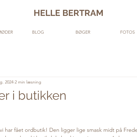
HELLE BERTRAM
MØDER
BLOG
BØGER
FOTOS
ug. 2024
2 min læsning
r i butikken
f 5 stjerner.
, vi har fået ordbutik! Den ligger lige smask midt på Fred