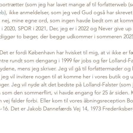
erportrætter (som jeg har lavet mange af til forfatterweb (s
eb
), ikke anmeldelser, som jeg ved Gud også har skreve
er, nej, mine egne ord, som ingen havde bedt om at kom
 2020, SPOR i 2021, Der, jeg er i 2022 og Never give up 
rdiggør to bøger, der begge udkommer i sommeren 2025 
Det er fordi København har hvisket til mig, at vi ikke er
ntre rundt som dengang i 1999 før jobs og før Lolland-Fa
l lydene, mens jeg skriver. Jeg vil gå til forfattermøder og
g vil invitere nogen til at komme her i vores butik og uds
er. Jeg vil nyde alt det bedste på Lolland-Falster (som je
n som den sommerflirt, vi havde engang for 25 år siden
in vej falder forbi. Eller kom til vores åbningsreception Bo
4-16. Det er Jakob Dannefærds Vej 14, 1973 Frederiksber