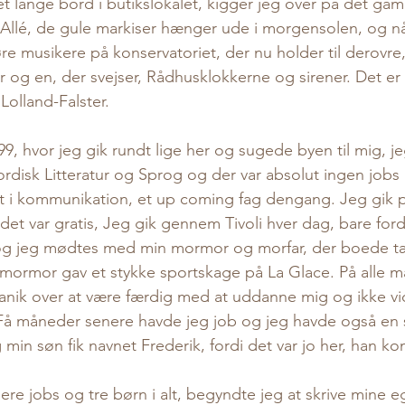
et lange bord i butikslokalet, kigger jeg over på det ga
Allé, de gule markiser hænger ude i morgensolen, og nå
re musikere på konservatoriet, der nu holder til derovre,
 og en, der svejser, Rådhusklokkerne og sirener. Det er l
 Lolland-Falster. 
, hvor jeg gik rundt lige her og sugede byen til mig, jeg
ordisk Litteratur og Sprog og der var absolut ingen jobs i
at i kommunikation, et up coming fag dengang. Jeg gik 
t var gratis, Jeg gik gennem Tivoli hver dag, bare ford
og jeg mødtes med min mormor og morfar, der boede tæ
mormor gav et stykke sportskage på La Glace. På alle må
panik over at være færdig med at uddanne mig og ikke vi
Få måneder senere havde jeg job og jeg havde også en sø
g min søn fik navnet Frederik, fordi det var jo her, han kom
ere jobs og tre børn i alt, begyndte jeg at skrive mine e