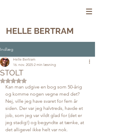
HELLE BERTRAM
Indlæg
Helle Bertram
16. nov. 2025
2 min læsning
STOLT
Bedømt til NaN ud af 5 stjerner.
Kan man udgive en bog som 50-årig 
og komme nogen vegne med det? 
Nej, ville jeg have svaret for fem år 
siden. Der var jeg halvtreds, havde et 
job, som jeg var vildt glad for (det er 
jeg stadig!) og begyndte at tænke, at 
det alligevel ikke helt var nok. 