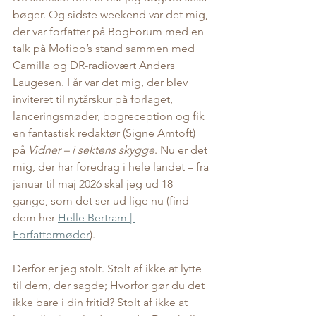
bøger. Og sidste weekend var det mig, 
der var forfatter på BogForum med en 
talk på Mofibo’s stand sammen med 
Camilla og DR-radiovært Anders 
Laugesen. I år var det mig, der blev 
inviteret til nytårskur på forlaget, 
lanceringsmøder, bogreception og fik 
en fantastisk redaktør (Signe Amtoft) 
på 
Vidner – i sektens skygge
. Nu er det 
mig, der har foredrag i hele landet – fra 
januar til maj 2026 skal jeg ud 18 
gange, som det ser ud lige nu (find 
dem her 
Helle Bertram | 
Forfattermøder
). 
Derfor er jeg stolt. Stolt af ikke at lytte 
til dem, der sagde; Hvorfor gør du det 
ikke bare i din fritid? Stolt af ikke at 