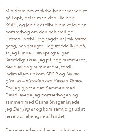
Min drøm om at skrive bøger var ved at 
gå i opfyldelse med den lille bog 
KORT, og jeg fik et tilbud om at lave en 
portrætbog om den helt særlige 
Hassan Torabi. Jeg sagde nej tak første 
gang, han spurgte. Jeg troede ikke på, 
at jeg kunne. Han spurgte igen. 
Samtidigt skrev jeg på bog nummer to, 
der blev bog nummer fire, fordi 
indimellem udkom SPOR og 
Never 
give up – historien om Hassan Torabi
. 
For jeg gjorde det. Sammen med 
David lavede jeg portrætbogen og 
sammen med Carina Sivager lavede 
jeg 
Dér, jeg er
 og kom samtidigt ud at 
læse op i alle egne af landet. 
De seneste fem år har jeg udgivet seks 