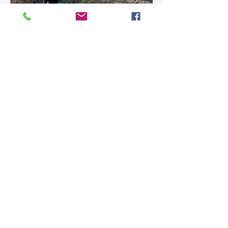
DOWNLOAD HELE
PROGRAMMET
SÅDAN GØR DU
Senest tilmelding d 1. maj 2024. send
mail med navn og adresse
til
helle@bertramkom.dk
Derefter modtager du en faktura på
opholdet. Den kan betales i to rater,
hvis du ønsker det. Der er plads til
max 8 deltagere. Ved framelding
refunderes 50% af deltagergebyret.