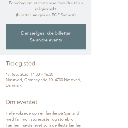
Foredrag om at miste sine forældre til en
religiøs sekt
(billetter sælges via FOF Sydvest)
Der sælges ikke billetter
Se andre events
Tid og sted
17. feb. 2026, 14.30 – 16.30
Næstved, Grønnegade 10, 4700 Næstved,
Danmark
Om eventet
Helle voksede op i en familie på Sjælland 
med far, mor, storesøster og storebror. 
Familien havde levet som de fleste familier 