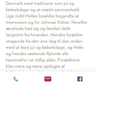
Danmark med traditioner som jul og 
fødselsdage og et stærkt sammenhold. 
Lige indtil Helles forældre begyndte at 
interessere sig for Jehovas Vidner. Herefter 
ændrede livet sig og familien faldt 
langsomt fra hinanden. Hendes forældre 
stoppede fra den ene dag til den anden 
med at fejre jul og fødselsdage, og Helle 
og hendes søskende flyttede alle 
hjemmefra i en tidlig alder. Forældrene 
blev mere og mere opslugte af 
fællesskabet med deres nye, åndelige 
familie mens Helle og hendes søskende 
aldrig selv er blevet en del af Jehovas 
Vidner.
I foredraget fortæller Helle Bertram om at 
blive valgt fra af sine forældre, om at 
forsøge at bevare relationen og alligevel 
mærke en religiøs sekts indoktrinering 
gennem forældrenes fravalg og afbud. Og 