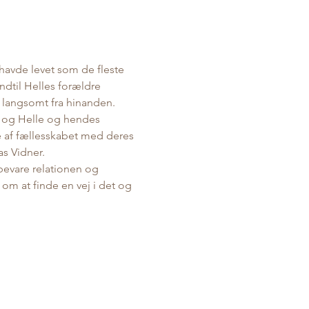
havde levet som de fleste 
dtil Helles forældre 
t langsomt fra hinanden. 
, og Helle og hendes 
e af fællesskabet med deres 
s Vidner.
 bevare relationen og 
om at finde en vej i det og 