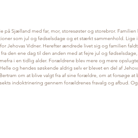
ie på Sjælland med far, mor, storesøster og storebror. Familien 
ioner som jul og fødselsdage og et stærkt sammenhold. Lige in
for Jehovas Vidner. Herefter ændrede livet sig og familien fald
ra den ene dag til den anden med at fejre jul og fødselsdage
mefra i en tidlig alder. Forældrene blev mere og mere opslugt
Helle og hendes søskende aldrig selv er blevet en del af Jehova
 Bertram om at blive valgt fra af sine forældre, om at forsøge at
 sekts indoktrinering gennem forældrenes fravalg og afbud. Og 