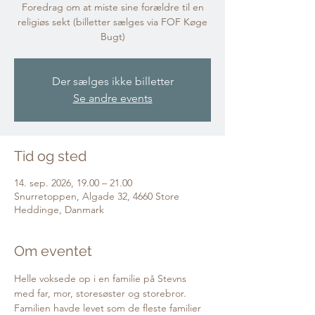
Foredrag om at miste sine forældre til en
religiøs sekt (billetter sælges via FOF Køge
Bugt)
Der sælges ikke billetter
Se andre events
Tid og sted
14. sep. 2026, 19.00 – 21.00
Snurretoppen, Algade 32, 4660 Store
Heddinge, Danmark
Om eventet
Helle voksede op i en familie på Stevns 
med far, mor, storesøster og storebror. 
Familien havde levet som de fleste familier 