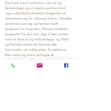
Danmark med traditioner som jul og 
fødselsdage og et stærkt sammenhold. 
Lige indtil Helles forældre begyndte at 
interessere sig for Jehovas Vidner. Herefter 
ændrede livet sig og familien faldt 
langsomt fra hinanden. Hendes forældre 
stoppede fra den ene dag til den anden 
med at fejre jul og fødselsdage, og Helle 
og hendes søskende flyttede alle 
hjemmefra i en tidlig alder. Forældrene 
blev mere og mere opslugte af 
fællesskabet med deres nye, åndelige 
familie mens Helle og hendes søskende 
aldrig selv er blevet en del af Jehovas 
Vidner.
I foredraget fortæller Helle Bertram om at 
blive valgt fra af sine forældre, om at 
forsøge at bevare relationen og alligevel 
mærke en religiøs sekts indoktrinering 
gennem forældrenes fravalg og afbud. Og 