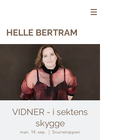
HELLE BERTRAM
VIDNER - i sektens
skygge
man. 14. sep.
  |  
Snurretoppen