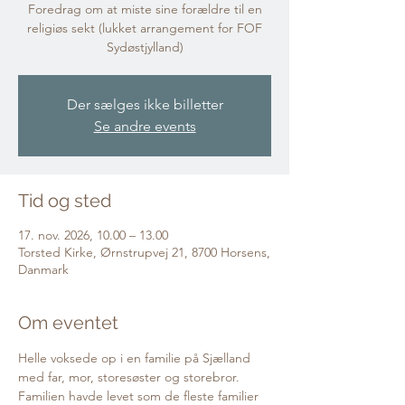
Foredrag om at miste sine forældre til en
religiøs sekt (lukket arrangement for FOF
Sydøstjylland)
Der sælges ikke billetter
Se andre events
Tid og sted
17. nov. 2026, 10.00 – 13.00
Torsted Kirke, Ørnstrupvej 21, 8700 Horsens,
Danmark
Om eventet
Helle voksede op i en familie på Sjælland 
med far, mor, storesøster og storebror. 
Familien havde levet som de fleste familier 