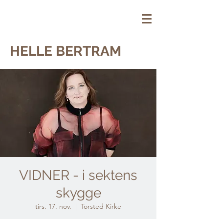
HELLE BERTRAM
VIDNER - i sektens
skygge
tirs. 17. nov.
  |  
Torsted Kirke