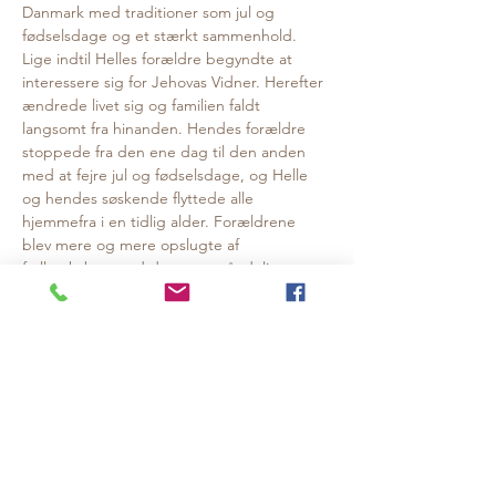
Danmark med traditioner som jul og 
fødselsdage og et stærkt sammenhold. 
Lige indtil Helles forældre begyndte at 
interessere sig for Jehovas Vidner. Herefter 
ændrede livet sig og familien faldt 
langsomt fra hinanden. Hendes forældre 
stoppede fra den ene dag til den anden 
med at fejre jul og fødselsdage, og Helle 
og hendes søskende flyttede alle 
hjemmefra i en tidlig alder. Forældrene 
blev mere og mere opslugte af 
fællesskabet med deres nye, åndelige 
familie mens Helle og hendes søskende 
aldrig selv er blevet en del af Jehovas 
Vidner.
I foredraget fortæller Helle Bertram om at 
blive valgt fra af sine forældre, om at 
forsøge at bevare relationen og alligevel 
mærke en religiøs sekts indoktrinering 
gennem forældrenes fravalg og afbud. Og 