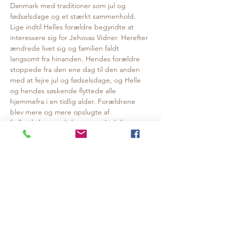
Danmark med traditioner som jul og 
fødselsdage og et stærkt sammenhold. 
Lige indtil Helles forældre begyndte at 
interessere sig for Jehovas Vidner. Herefter 
ændrede livet sig og familien faldt 
langsomt fra hinanden. Hendes forældre 
stoppede fra den ene dag til den anden 
med at fejre jul og fødselsdage, og Helle 
og hendes søskende flyttede alle 
hjemmefra i en tidlig alder. Forældrene 
blev mere og mere opslugte af 
fællesskabet med deres nye, åndelige 
familie mens Helle og hendes søskende 
aldrig selv er blevet en del af Jehovas 
Vidner.
I foredraget fortæller Helle Bertram om at 
blive valgt fra af sine forældre, om at 
forsøge at bevare relationen og alligevel 
mærke en religiøs sekts indoktrinering 
gennem forældrenes fravalg og afbud. Og 