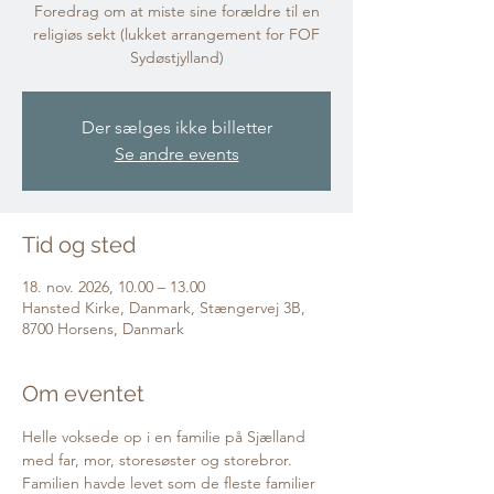
Foredrag om at miste sine forældre til en
religiøs sekt (lukket arrangement for FOF
Sydøstjylland)
Der sælges ikke billetter
Se andre events
Tid og sted
18. nov. 2026, 10.00 – 13.00
Hansted Kirke, Danmark, Stængervej 3B,
8700 Horsens, Danmark
Om eventet
Helle voksede op i en familie på Sjælland 
med far, mor, storesøster og storebror. 
Familien havde levet som de fleste familier 