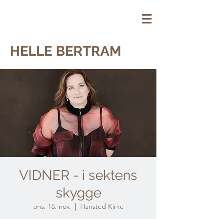
HELLE BERTRAM
VIDNER - i sektens
skygge
ons. 18. nov.
  |  
Hansted Kirke