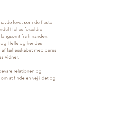
havde levet som de fleste 
dtil Helles forældre 
t langsomt fra hinanden. 
, og Helle og hendes 
e af fællesskabet med deres 
s Vidner.
 bevare relationen og 
om at finde en vej i det og 