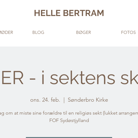
HELLE BERTRAM
MØDER
BLOG
BØGER
FOTOS
ER - i sektens s
ons. 24. feb.
  |  
Sønderbro Kirke
g om at miste sine forældre til en religiøs sekt (lukket arrange
FOF Sydøstjylland