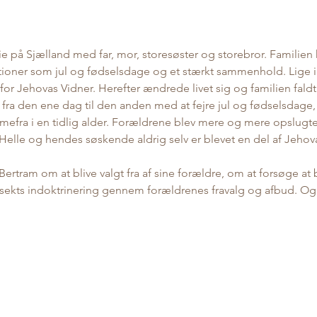
ie på Sjælland med far, mor, storesøster og storebror. Familien 
ioner som jul og fødselsdage og et stærkt sammenhold. Lige in
for Jehovas Vidner. Herefter ændrede livet sig og familien fald
ra den ene dag til den anden med at fejre jul og fødselsdage
mefra i en tidlig alder. Forældrene blev mere og mere opslugt
Helle og hendes søskende aldrig selv er blevet en del af Jehova
 Bertram om at blive valgt fra af sine forældre, om at forsøge at
 sekts indoktrinering gennem forældrenes fravalg og afbud. Og 