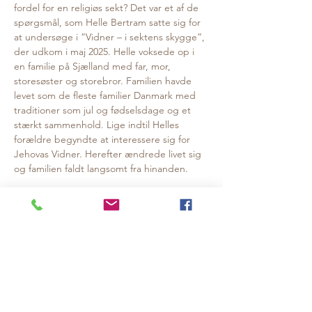
fordel for en religiøs sekt? Det var et af de 
spørgsmål, som Helle Bertram satte sig for 
at undersøge i ”Vidner – i sektens skygge”, 
der udkom i maj 2025. Helle voksede op i 
en familie på Sjælland med far, mor, 
storesøster og storebror. Familien havde 
levet som de fleste familier Danmark med 
traditioner som jul og fødselsdage og et 
stærkt sammenhold. Lige indtil Helles 
forældre begyndte at interessere sig for 
Jehovas Vidner. Herefter ændrede livet sig 
og familien faldt langsomt fra hinanden. 
Hendes forældre stoppede fra den ene 
dag til den anden med at fejre jul og 
fødselsdage, og Helle og hendes søskende 
flyttede alle hjemmefra i en tidlig alder. 
Forældrene blev mere og mere opslugte af 
fællesskabet med deres nye, åndelige 
familie mens Helle og hendes søskende 
aldrig selv er blevet en del af Jehovas 