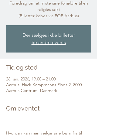
Foredrag om at miste sine forældre til en
religiøs sekt
(Billetter købes via FOF Aarhus)
Der sælges ikke billetter
Se andre events
Tid og sted
26. jan. 2026, 19.00 – 21.00
Aarhus, Hack Kampmanns Plads 2, 8000
Aarhus Centrum, Danmark
Om eventet
Hvordan kan man vælge sine børn fra til 