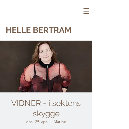
HELLE BERTRAM
VIDNER - i sektens
skygge
ons. 29. apr.
  |  
Maribo