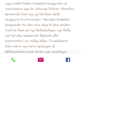
Lige indtil Helles forældre begyndte at 
interessere sig for Jehovas Vidner. Herefter 
ændrede livet sig og familien faldt 
langsomt fra hinanden. Hendes forældre 
stoppede fra den ene dag til den anden 
med at fejre jul og fødselsdage, og Helle 
og hendes søskende flyttede alle 
hjemmefra i en tidlig alder. Forældrene 
blev mere og mere opslugte af 
fællesskabet med deres nye, åndelige 
familie mens Helle og hendes søskende 
aldrig selv er blevet en del af Jehovas 
Vidner.
I foredraget fortæller Helle Bertram om at 
blive valgt fra af sine forældre, om at 
forsøge at bevare relationen og alligevel 
mærke en religiøs sekts indoktrinering 
gennem forældrenes fravalg og afbud. Og 
om at finde en vej i det og skabe sit…
Vis mere