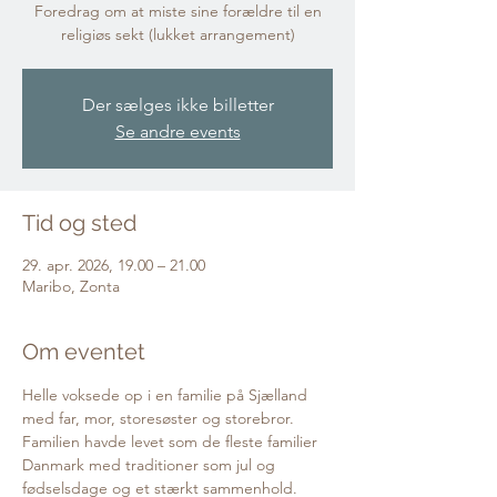
Foredrag om at miste sine forældre til en
religiøs sekt (lukket arrangement)
Der sælges ikke billetter
Se andre events
Tid og sted
29. apr. 2026, 19.00 – 21.00
Maribo, Zonta
Om eventet
Helle voksede op i en familie på Sjælland 
med far, mor, storesøster og storebror. 
Familien havde levet som de fleste familier 
Danmark med traditioner som jul og 
fødselsdage og et stærkt sammenhold. 