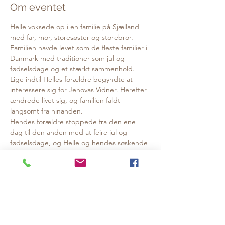
Om eventet
Helle voksede op i en familie på Sjælland 
med far, mor, storesøster og storebror. 
Familien havde levet som de fleste familier i 
Danmark med traditioner som jul og 
fødselsdage og et stærkt sammenhold. 
Lige indtil Helles forældre begyndte at 
interessere sig for Jehovas Vidner. Herefter 
ændrede livet sig, og familien faldt 
langsomt fra hinanden.
Hendes forældre stoppede fra den ene 
dag til den anden med at fejre jul og 
fødselsdage, og Helle og hendes søskende 
flyttede alle hjemmefra i en tidlig alder. 
Forældrene blev mere og mere opslugte af 
fællesskabet med deres nye, åndelige 
familie, mens Helle og hendes søskende 
aldrig selv blev en del af Jehovas Vidner.
I foredraget fortæller Helle Bertram om at 