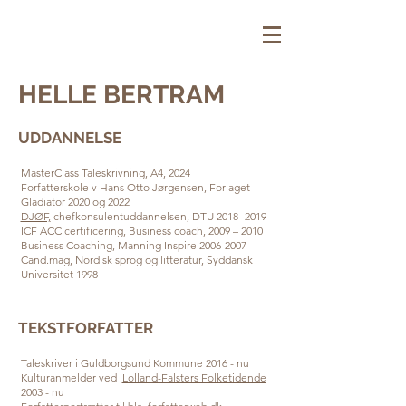
HELLE BERTRAM
UDDANNELSE
MasterClass Taleskrivning, A4, 2024
Forfatterskole v Hans Otto Jørgensen, Forlaget
Gladiator 2020 og 2022
DJØF,
chefkonsulentuddannelsen, DTU
2018- 2019
ICF ACC certificering, Business coach, 2009 – 2010
Business Coaching, Manning Inspire 2006-2007
Cand.mag, Nordisk sprog og litteratur, Syddansk
Universitet 1998
TEKSTFORFATTER
Taleskriver i Guldborgsund Kommune 2016 - nu
Kulturanmelder ved
Lolland-Falsters Folketidende
2003 - nu